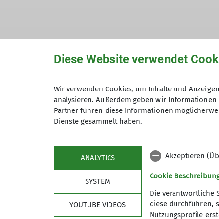
Hiermit bestätige ich die Kenntnisna
Diese Website verwendet Cook
Hiermit erkläre ich mich einverstand
Wir verwenden Cookies, um Inhalte und Anzeigen 
Zweck der Kontaktaufnahme verarbeite
analysieren. Außerdem geben wir Informationen 
Partner führen diese Informationen möglicherwei
*
Dienste gesammelt haben.
Mit (*) markierte Felder sind Pflichtfelder
Akzeptieren (Üb
ANALYTICS
Cookie Beschreibun
SYSTEM
Die verantwortliche 
diese durchführen, s
YOUTUBE VIDEOS
Nutzungsprofile erste