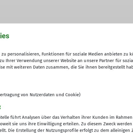
hme der Datenschutzerklärung *
ies
en, dass meine in das Kontaktformular eingegebenen 
zu personalisieren, Funktionen für soziale Medien anbieten zu k
t und genutzt werden. Mir ist bekannt, dass ich meine
zu Ihrer Verwendung unserer Website an unsere Partner für sozi
se mit weiteren Daten zusammen, die Sie ihnen bereitgestellt ha
ertragung von Nutzerdaten und Cookie)
g
Stelle führt Analysen über das Verhalten ihrer Kunden im Rahmen
oweit sie uns ihre Einwilligung erteilen. Zu diesem Zweck werde
llt. Die Erstellung der Nutzungsprofile erfolgt zu dem alleinigen 