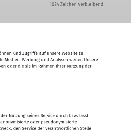
1024
Zeichen verbleibend
Daten elektronisch gesichert und zum
önnen und Zugriffe auf unsere Website zu
 Einwilligung jederzeit wiederrufen kann.
ale Medien, Werbung und Analysen weiter. Unsere
ben oder die sie im Rahmen Ihrer Nutzung der
Absenden
 der Nutzung seines Service durch bzw. lässt
n anonymisierte oder pseudonymisierte
DAV Sektion Berchtesgaden
Zweck, den Service der verantwortlichen Stelle