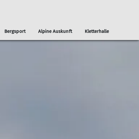
Bergsport
Alpine Auskunft
Kletterhalle
chnuppern
Selbstversorgerhütten
Webcams
Geschäftsstelle
Mittwochsgruppe
Sektionsflyer
Mountainbike
Wege und Steige
Jungmannschaft
Kontakt
Formulare
sgaden
Lauschige Ecke
MTB-Gruppe
Wegenetz
Ostwandlager
Winterräume
weitere Selbstversorgerhütten