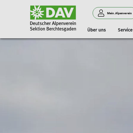
Mein.Alpenverein
Über uns
Service
Familiengruppe
Übernachtungspreise
Mitgliedschaft
Vorstandschaft
Bergsteigen und Wandern
Jugendgruppe
Versicherungen
Lauschige Ecke
Klettern
Referenten
Ja
Fördermitgliedschaft
Kinder- und Jugen
Kletterkader
Felskader