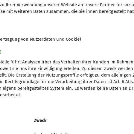
zu Ihrer Verwendung unserer Website an unsere Partner für sozi
8
se mit weiteren Daten zusammen, die Sie ihnen bereitgestellt ha
ertragung von Nutzerdaten und Cookie)
g
Stelle führt Analysen über das Verhalten ihrer Kunden im Rahmen
oweit sie uns ihre Einwilligung erteilen. Zu diesem Zweck werde
llt. Die Erstellung der Nutzungsprofile erfolgt zu dem alleinigen 
ner
Links
. Rechtsgrundlage für die Verarbeitung ihrer Daten ist Art. 6 Abs. 
n eigens bereitgestelltes System ein. Es werden keine Daten an D
Kletterhalle Berchtesgaden
erarbeitet.
Jennerstier
interaktives Tourenportal
Bergerlebnis Berchtesgaden
Zweck