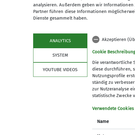
analysieren. Außerdem geben wir Informationen 
Maximale Teilnehmeranzahl
Partner führen diese Informationen möglicherwei
Dienste gesammelt haben.
Akzeptieren (Üb
ANALYTICS
Cookie Beschreibun
SYSTEM
Die verantwortliche 
diese durchführen, s
YOUTUBE VIDEOS
Nutzungsprofile erste
Service
Part
ständig zu verbessern
zur Nutzeranalyse ei
Mitglied werden
statistische Zwecke v
Geschäftsstelle
Wetter und Lawinenlage
Verwendete Cookies
Webcams
Name
Alpine Auskunft
Sektionsflyer