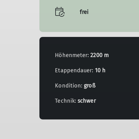
frei
Höhenmeter:
2200 m
Etappendauer:
10 h
Kondition:
groß
Technik:
schwer