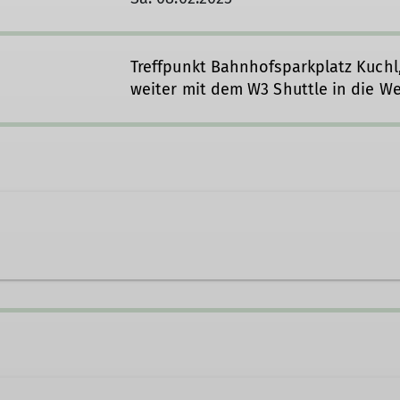
Treffpunkt Bahnhofsparkplatz Kuchl
weiter mit dem W3 Shuttle in die W
r*in B Skihochtour