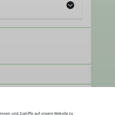
esgaden, 20,- € zzgl. Kosten für Bahn
 Lammerklause
önnen und Zugriffe auf unsere Website zu