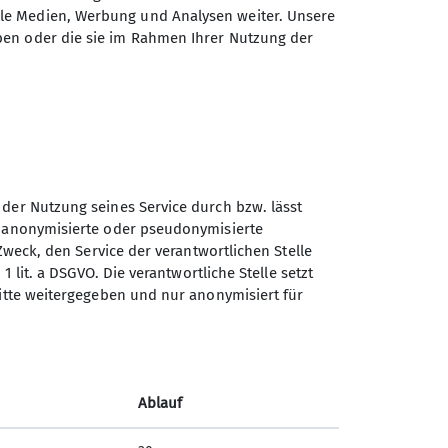
ale Medien, Werbung und Analysen weiter. Unsere
ben oder die sie im Rahmen Ihrer Nutzung der
 der Nutzung seines Service durch bzw. lässt
n anonymisierte oder pseudonymisierte
DAV Sektion Berchtesgaden
Zweck, den Service der verantwortlichen Stelle
e.V.
1 lit. a DSGVO. Die verantwortliche Stelle setzt
ritte weitergegeben und nur anonymisiert für
Watzmannstraße 4
83483 Bischofswiesen
Telefon +4986529764610
Ablauf
Kontakt