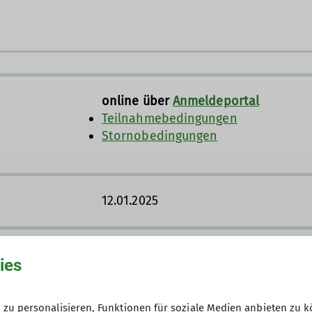
online über
Anmeldeportal
Teilnahmebedingungen
Stornobedingungen
12.01.2025
Teilnehmergebühr DAV Sektion Bercht
ies
und Shuttle, Einkehr Hackelhütte /
zu personalisieren, Funktionen für soziale Medien anbieten zu k